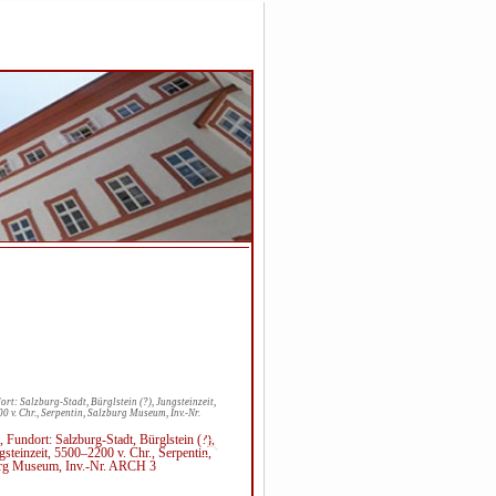
ort: Salzburg-Stadt, Bürglstein (?), Jungsteinzeit,
 v. Chr., Serpentin, Salzburg Museum, Inv.-Nr.