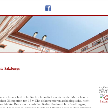
hte Salzburgs
Axt, Fund
5500–2200
ARCH 3
 beleuchten schriftliche Nachrichten die Geschichte der Menschen in
schen Okkupation um 15 v. Chr. dokumentieren archäologische, nicht
geschichte. Reste der materiellen Kultur finden sich in Siedlungen,
tten. Diese archäologischen Funde und Befunde dienen der zeitlichen