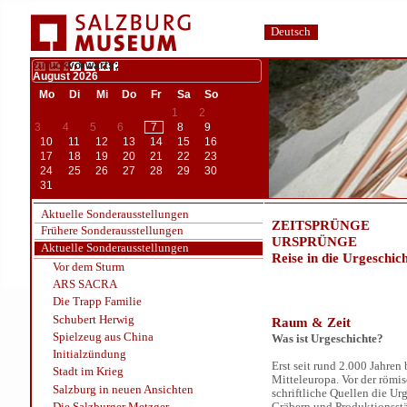
Deutsch
zurück
vorwärts;
August
2026
Mo
Di
Mi
Do
Fr
Sa
So
1
2
3
4
5
6
7
8
9
10
11
12
13
14
15
16
17
18
19
20
21
22
23
24
25
26
27
28
29
30
31
Aktuelle Sonderausstellungen
ZEITSPRÜNGE
Frühere Sonderausstellungen
URSPRÜNGE
Aktuelle Sonderausstellungen
Reise in die Urgeschic
Vor dem Sturm
ARS SACRA
Die Trapp Familie
Schubert Herwig
Raum & Zeit
Spielzeug aus China
Was ist Urgeschichte?
Initialzündung
Erst seit rund 2.000 Jahren
Stadt im Krieg
Mitteleuropa. Vor der römi
Salzburg in neuen Ansichten
schriftliche Quellen die Ur
Gräbern und Produktionsstä
Die Salzburger Metzger