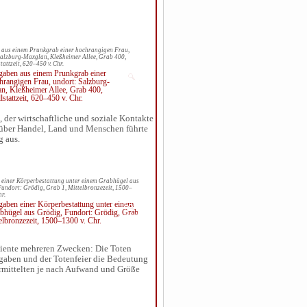
 aus einem Prunkgrab einer hochrangigen Frau,
Salzburg-Maxglan, Kleßheimer Allee, Grab 400,
tattzeit, 620–450 v. Chr.
 der wirtschaftliche und soziale Kontakte
e über Handel, Land und Menschen führte
g aus.
 einer Körperbestattung unter einem Grabhügel aus
undort: Grödig, Grab 1, Mittelbronzezeit, 1500–
hr.
diente mehreren Zwecken: Die Toten
eigaben und der Totenfeier die Bedeutung
ermittelten je nach Aufwand und Größe