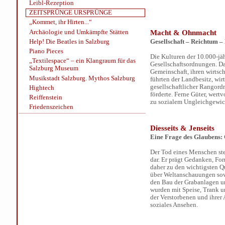
Leibl-Rezeption
ZEITSPRÜNGE URSPRÜNGE
„Kommet, ihr Hirten...“
Macht & Ohnmacht
Archäologie und Umkämpfte Stätten
Gesellschaft – Reichtum –
Help! Die Beatles in Salzburg
Piano Pieces
Die Kulturen der 10.000-jä
„Textilespace“ – ein Klangraum für das
Gesellschaftsordnungen. Da
Salzburg Museum
Gemeinschaft, ihren wirtsc
Musikstadt Salzburg. Mythos Salzburg
führten der Landbesitz, wir
gesellschaftlicher Rangord
Hightech
förderte. Ferne Güter, wer
Reiffenstein
zu sozialem Ungleichgewich
Friedenszeichen
Diesseits & Jenseits
Eine Frage des Glaubens:
Der Tod eines Menschen st
dar. Er prägt Gedanken, Fo
daher zu den wichtigsten Q
über Weltanschauungen sowi
den Bau der Grabanlagen u
wurden mit Speise, Trank u
der Verstorbenen und ihrer
soziales Ansehen.