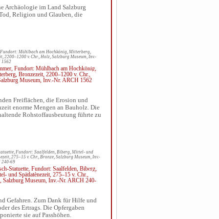
che Archäologie im Land Salzburg
 Tod, Religion und Glauben, die
Fundort: Mühlbach am Hochkönig, Mitterberg,
t, 2200–1200 v. Chr., Holz, Salzburg Museum, Inv.-
 1562
nden Freiflächen, die Erosion und
senzeit enorme Mengen an Bauholz. Die
altende Rohstoffausbeutung führte zu
atuette, Fundort: Saalfelden, Biberg, Mittel- und
ezeit, 275–15 v. Chr., Bronze, Salzburg Museum, Inv.-
 240-69
nd Gefahren. Zum Dank für Hilfe und
oder des Ertrags. Die Opfergaben
ponierte sie auf Passhöhen.