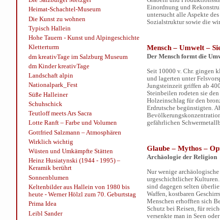
Einordnung und Rekonstrukt
Heimat-Schachtel-Museum
untersucht alle Aspekte de
Die Kunst zu wohnen
Sozialstruktur sowie die w
Typisch Hallein
Hohe Tauern - Kunst und Alpingeschichte
Mensch – Umwelt – Si
Kletterturm
Der Mensch formt die Um
dm kreativTage im Salzburg Museum
dm Kinder kreativTage
Seit 10000 v. Chr. gingen 
Landschaft alpin
und lagerten unter Felsvors
Nationalpark_Fest
Jungsteinzeit griffen ab 40
Steinbeilen rodeten sie de
Süße Halleiner
Holzeinschlag für den bron
Schuhschick
Erdrutsche begünstigten. A
Teutloff meets Ars Sacra
Bevölkerungskonzentration
gefährlichen Schwermetall
Lotte Ranft – Farbe und Volumen
Gottfried Salzmann – Atmosphären
Wirklich wichtig
Glaube – Mythos – Op
Wüsten und Umkämpfte Stätten
Archäologie der Religion
Heinz Husiatynski (1944 - 1995) –
Keramik berührt
Nur wenige archäologische 
Sonnenblumen
urgeschichtlicher Kulturen.
sind dagegen selten überli
Keltenbilder aus Hallein von 1980 bis
Waffen, kostbaren Geschirr
heute - Werner Hölzl zum 70. Geburtstag
Menschen erhofften sich Be
Prima Idea
Schutz bei Reisen, für reic
Leibl Sander
versenkte man in Seen oder 