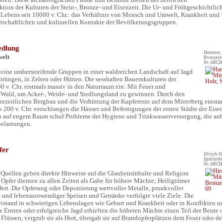
ion der Kulturen der Stein-, Bronze- und Eisenzeit. Die Ur- und Frühgeschichtli
s Lebens seit 10000 v. Chr.: das Verhältnis von Mensch und Umwelt, Krankheit und
irtschaftlichen und kulturellen Kontakte der Bevölkerungsgruppen.
edlung
Hammer, 
welt
Bronzezei
Nr. ARCH
kleine umherstreifende Gruppen in einer waldreichen Landschaft auf Jagd
prüngen, in Zelten oder Hütten. Die sesshaften Bauernkulturen der
00 v. Chr. erstmals massiv in den Naturraum ein: Mit Feuer und
n Wald, um Acker-, Weide- und Siedlungsland zu gewinnen. Durch den
zezeitlichen Bergbau und die Verhüttung der Kupfererze auf dem Mitterberg entsta
b 200 v. Chr. verschlangen die Häuser und Befestigungen der ersten Städte der Ei
 auf engem Raum schuf Probleme der Hygiene und Trinkwasserversorgung, die anh
belastungen.
fer
Hirsch-St
Spätlatèn
Nr. ARCH
Quellen geben direkte Hinweise auf die Glaubensinhalte und Religion
 Opfer dienten zu allen Zeiten als Gabe für höhere Mächte; Heiligtümer
efert. Die Opferung oder Deponierung wertvoller Metalle, prunkvoller
s und lebensnotwendiger Speisen und Getränke verfolgte viele Ziele: Die
istand in schwierigen Lebenslagen wie Geburt und Krankheit oder in Konflikten u
he Ernten oder erfolgreiche Jagd erhielten die höheren Mächte einen Teil der Beute 
Flüssen, vergrub sie als Hort, übergab sie auf Brandopferplätzen dem Feuer oder de