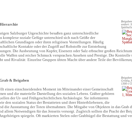
Beigaben
 Hierarchie
undort: 
Späthalls
hrigen Salzburger Urgeschichte besaßen ganz unterschiedliche
s komplexe soziale Gefüge unterschied sich nach Größe der
haftlichen Grundlagen oder ihren religiösen Vorstellungen. Häufig
tschaftliche Kontakte oder der Zugriff auf Rohstoffe zur Entstehung
nungen. Die Ausbeutung von Kupfer, Eisenerz oder Salz erbrachte großen Reichtum,
tvolle Waffen und reicher Schmuck versprachen Ansehen und Prestige. Die Kontroll
t und Rivalität: Einzelne Gruppen übten Macht über andere Teile der Bevölkerun
Beigaben
 Grab & Beigaben
Grödig, F
1300 v. C
ellt einen einschneidenden Moment im Miteinander einer Gemeinschaft
rmen und die materielle Darstellung des sozialen Lebens. Gräber gehören
uellen der Ur- und Frühgeschichtlichen Archäologie. Sie informieren
e den sozialen Status der Bestatteten und ihrer Hinterbliebenen, die
nd die Ausstattung der Toten übernahmen. Die Mitgabe von Objekten in das Grab 
nd allem Notwendigen für das Jenseits versorgt. Zugleich sollten die Pracht der B
 Angehörigen spiegeln. Oft markierten Stelen oder Grabhügel die Bestattung und v