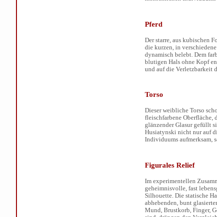
Pferd
Der starre, aus kubischen 
die kurzen, in verschieden
dynamisch belebt. Dem farb
blutigen Hals ohne Kopf en
und auf die Verletzbarkeit
Torso
Dieser weibliche Torso scho
fleischfarbene Oberfläche, 
glänzender Glasur gefüllt s
Husiatynski nicht nur auf d
Individuums aufmerksam, so
Figurales Relief
Im experimentellen Zusamm
geheimnisvolle, fast leben
Silhouette. Die statische 
abhebenden, bunt glasierte
Mund, Brustkorb, Finger, Ge