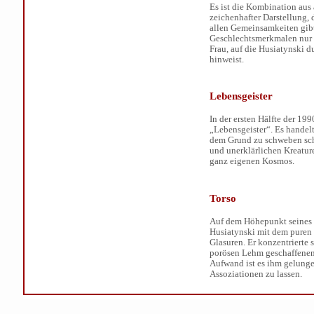
Es ist die Kombination a
zeichenhafter Darstellung,
allen Gemeinsamkeiten gib
Geschlechtsmerkmalen nur
Frau, auf die Husiatynski 
hinweist.
Lebensgeister
In der ersten Hälfte der 19
„Lebensgeister“. Es handel
dem Grund zu schweben sch
und unerklärlichen Kreature
ganz eigenen Kosmos.
Torso
Auf dem Höhepunkt seines 
Husiatynski mit dem puren 
Glasuren. Er konzentrierte 
porösen Lehm geschaffenen
Aufwand ist es ihm gelunge
Assoziationen zu lassen.