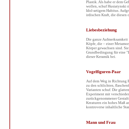
Plastik. Als habe er dem G
wollen, schuf Husiatynski r
Idol-artigem Habitus. Auf
irdischen Kraft, die diese
Liebesbeziehung
Die ganze Aufmerksamkeit k
Köpfe, die – einer Metamor
Körper gewachsen sind. Sie
Grundbedingung für eine "L
dieser Keramik bei.
Vogelfiguren-Paar
Auf dem Weg in Richtung R
zu den schlichten, flasche
Varianten schuf. Die glatte
Experiment mit verschiede
zurückgenommener Gestaltu
Kreaturen ein hohes Maß an
kontroverse inhaltliche St
Mann und Frau