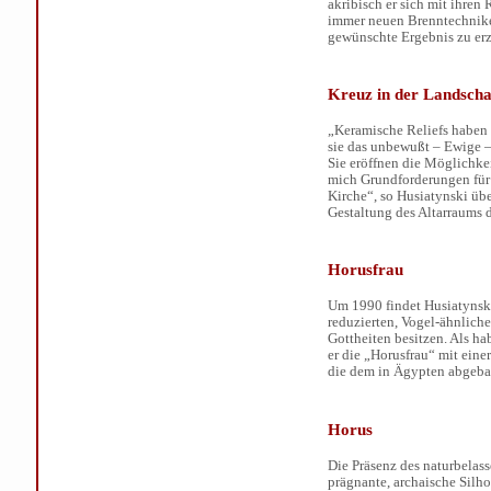
akribisch er sich mit ihre
immer neuen Brenntechnik
gewünschte Ergebnis zu erz
Kreuz in der Landscha
„Keramische Reliefs haben 
sie das unbewußt – Ewige – 
Sie eröffnen die Möglichkei
mich Grundforderungen für
Kirche“, so Husiatynski übe
Gestaltung des Altarraums d
Horusfrau
Um 1990 findet Husiatynski
reduzierten, Vogel-ähnlich
Gottheiten besitzen. Als ha
er die „Horusfrau“ mit eine
die dem in Ägypten abgebau
Horus
Die Präsenz des naturbelass
prägnante, archaische Silho