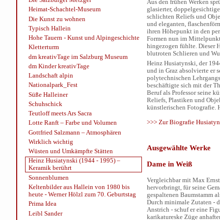
Aus den frühen Werken sprüh
glasierter, doppelgesichti
Heimat-Schachtel-Museum
schlichten Reliefs und Obj
Die Kunst zu wohnen
und eleganten, flaschenför
Typisch Hallein
ihren Höhepunkt in den per
Hohe Tauern - Kunst und Alpingeschichte
Formen nun im Mittelpunkt 
hingezogen fühlte. Dieser Ha
Kletterturm
blutroten Schlieren und Wu
dm kreativTage im Salzburg Museum
Heinz Husiatynski, der 194
dm Kinder kreativTage
und in Graz absolvierte er
Landschaft alpin
polytechnischen Lehrgangs 
Nationalpark_Fest
beschäftigte sich mit der 
Beruf als Professor seine k
Süße Halleiner
Reliefs, Plastiken und Obj
Schuhschick
künstlerischen Fotografie. 
Teutloff meets Ars Sacra
>>> Zur Biografie Husiatyn
Lotte Ranft – Farbe und Volumen
Gottfried Salzmann – Atmosphären
Wirklich wichtig
Ausgewählte Werke
Wüsten und Umkämpfte Stätten
Heinz Husiatynski (1944 - 1995) –
Dame in Weiß
Keramik berührt
Sonnenblumen
Vergleichbar mit Max Ernst,
Keltenbilder aus Hallein von 1980 bis
hervorbringt, für seine Ge
heute - Werner Hölzl zum 70. Geburtstag
gespaltenen Baumstamm als
Durch minimale Zutaten - 
Prima Idea
Anstrich - schuf er eine Fig
Leibl Sander
karikatureske Züge anhafte