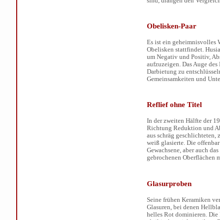
sind, drängen den Vergleic
Obelisken-Paar
Es ist ein geheimnisvolles
Obelisken stattfindet. Husi
um Negativ und Positiv, A
aufzuzeigen. Das Auge des B
Darbietung zu entschlüsseln
Gemeinsamkeiten und Unte
Reflief ohne Titel
In der zweiten Hälfte der 
Richtung Reduktion und Abs
aus schräg geschlichteten,
weiß glasierte. Die offenbar
Gewachsene, aber auch das 
gebrochenen Oberflächen m
Glasurproben
Seine frühen Keramiken ve
Glasuren, bei denen Hellbl
helles Rot dominieren. Die