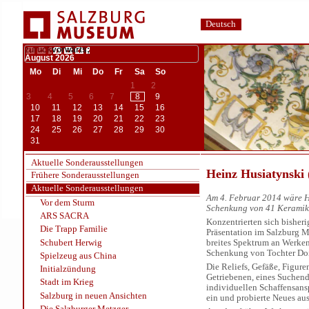
Deutsch
zurück
vorwärts;
August
2026
Mo
Di
Mi
Do
Fr
Sa
So
1
2
3
4
5
6
7
8
9
10
11
12
13
14
15
16
17
18
19
20
21
22
23
24
25
26
27
28
29
30
31
Aktuelle Sonderausstellungen
Heinz Husiatynski
Frühere Sonderausstellungen
Aktuelle Sonderausstellungen
Am 4. Februar 2014 wäre H
Vor dem Sturm
Schenkung von 41 Keramike
ARS SACRA
Konzentrierten sich bisheri
Die Trapp Familie
Präsentation im Salzburg M
Schubert Herwig
breites Spektrum an Werke
Schenkung von Tochter Doi
Spielzeug aus China
Die Reliefs, Gefäße, Figur
Initialzündung
Getriebenen, eines Suchend
Stadt im Krieg
individuellen Schaffensans
Salzburg in neuen Ansichten
ein und probierte Neues aus
Die Salzburger Metzger