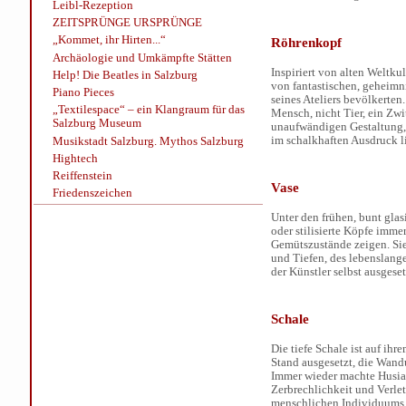
Leibl-Rezeption
ZEITSPRÜNGE URSPRÜNGE
„Kommet, ihr Hirten...“
Röhrenkopf
Archäologie und Umkämpfte Stätten
Inspiriert von alten Weltk
Help! Die Beatles in Salzburg
von fantastischen, geheimn
Piano Pieces
seines Ateliers bevölkerten
„Textilespace“ – ein Klangraum für das
Mensch, nicht Tier, ein Zwi
Salzburg Museum
unaufwändigen Gestaltung, 
im schalkhaften Ausdruck l
Musikstadt Salzburg. Mythos Salzburg
Hightech
Reiffenstein
Vase
Friedenszeichen
Unter den frühen, bunt glas
oder stilisierte Köpfe imme
Gemütszustände zeigen. Sie
und Tiefen, des lebenslang
der Künstler selbst ausgeset
Schale
Die tiefe Schale ist auf ih
Stand ausgesetzt, die Wandu
Immer wieder machte Husiat
Zerbrechlichkeit und Verlet
menschlichen Individuums