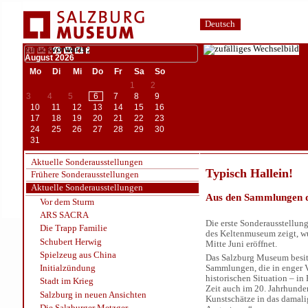
Deutsch
zurück
vorwärts;
August
2026
Mo
Di
Mi
Do
Fr
Sa
So
1
2
3
4
5
6
7
8
9
10
11
12
13
14
15
16
17
18
19
20
21
22
23
24
25
26
27
28
29
30
31
Aktuelle Sonderausstellungen
Typisch Hallein!
Frühere Sonderausstellungen
Aktuelle Sonderausstellungen
Aus den Sammlungen 
Vor dem Sturm
ARS SACRA
Die erste Sonderausstellu
Die Trapp Familie
des Keltenmuseum zeigt, w
Schubert Herwig
Mitte Juni eröffnet.
Spielzeug aus China
Das Salzburg Museum besitz
Sammlungen, die in enger V
Initialzündung
historischen Situation – in
Stadt im Krieg
Zeit auch im 20. Jahrhunde
Salzburg in neuen Ansichten
Kunstschätze in das damal
Die Salzburger Metzger