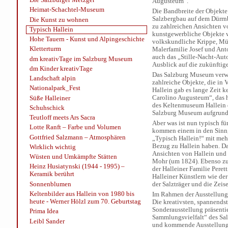
Augusteum“.
Heimat-Schachtel-Museum
Die Bandbreite der Objekt
Salzbergbau auf dem Dürrnb
Die Kunst zu wohnen
zu zahlreichen Ansichten v
Typisch Hallein
kunstgewerbliche Objekte w
Hohe Tauern - Kunst und Alpingeschichte
volkskundliche Krippe, Mün
Kletterturm
Malerfamilie Josef und Ant
auch das „Stille-Nacht-Aut
dm kreativTage im Salzburg Museum
Ausblick auf die zukünfti
dm Kinder kreativTage
Das Salzburg Museum verwa
Landschaft alpin
zahlreiche Objekte, die in
Nationalpark_Fest
Hallein gab es lange Zeit 
Carolino Augusteum“, das 
Süße Halleiner
des Keltenmuseum Hallein d
Schuhschick
Salzburg Museum aufgrund 
Teutloff meets Ars Sacra
Aber was ist nun typisch fü
Lotte Ranft – Farbe und Volumen
kommen einem in den Sinn,
Gottfried Salzmann – Atmosphären
„Typisch Hallein!“ mit me
Bezug zu Hallein haben. Da
Wirklich wichtig
Ansichten von Hallein und
Wüsten und Umkämpfte Stätten
Mohr (um 1824). Ebenso zu 
Heinz Husiatynski (1944 - 1995) –
der Halleiner Familie Pere
Keramik berührt
Halleiner Künstlern wie der
Sonnenblumen
der Salzträger und die Zeise
Keltenbilder aus Hallein von 1980 bis
Im Rahmen der Ausstellungs
heute - Werner Hölzl zum 70. Geburtstag
Die kreativsten, spannends
Sonderausstellung präsentie
Prima Idea
Sammlungsvielfalt“ des Sa
Leibl Sander
und kommende Ausstellung