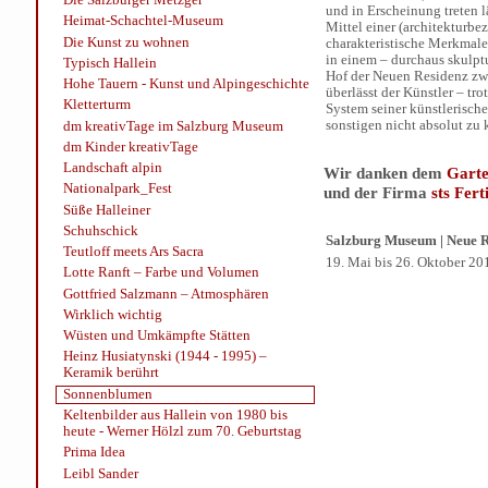
und in Erscheinung treten l
Heimat-Schachtel-Museum
Mittel einer (architekturb
Die Kunst zu wohnen
charakteristische Merkmale
in einem – durchaus skulpt
Typisch Hallein
Hof der Neuen Residenz zw
Hohe Tauern - Kunst und Alpingeschichte
überlässt der Künstler – t
Kletterturm
System seiner künstlerisc
sonstigen nicht absolut zu 
dm kreativTage im Salzburg Museum
dm Kinder kreativTage
Landschaft alpin
Wir danken dem
Garte
Nationalpark_Fest
und der Firma
sts Fert
Süße Halleiner
Schuhschick
Salzburg Museum | Neue R
Teutloff meets Ars Sacra
19. Mai bis 26. Oktober 20
Lotte Ranft – Farbe und Volumen
Gottfried Salzmann – Atmosphären
Wirklich wichtig
Wüsten und Umkämpfte Stätten
Heinz Husiatynski (1944 - 1995) –
Keramik berührt
Sonnenblumen
Keltenbilder aus Hallein von 1980 bis
heute - Werner Hölzl zum 70. Geburtstag
Prima Idea
Leibl Sander