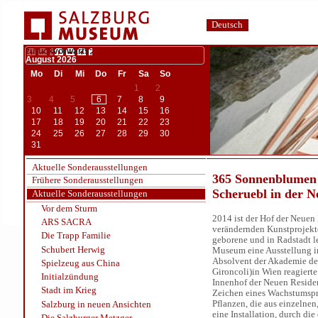
Deutsch
zurück
vorwärts;
August
2026
Mo
Di
Mi
Do
Fr
Sa
So
1
2
3
4
5
6
7
8
9
10
11
12
13
14
15
16
17
18
19
20
21
22
23
24
25
26
27
28
29
30
31
Aktuelle Sonderausstellungen
365 Sonnenblumen 
Frühere Sonderausstellungen
Scheruebl in der 
Aktuelle Sonderausstellungen
Vor dem Sturm
2014 ist der Hof der Neuen
ARS SACRA
verändernden Kunstprojekt
Die Trapp Familie
geborene und in Radstadt l
Schubert Herwig
Museum eine Ausstellung i
Absolvent der Akademie de
Spielzeug aus China
Gironcoli)in Wien reagierte 
Initialzündung
Innenhof der Neuen Reside
Stadt im Krieg
Zeichen eines Wachstumsp
Pflanzen, die aus einzelne
Salzburg in neuen Ansichten
eine Installation, durch di
Die Salzburger Metzger