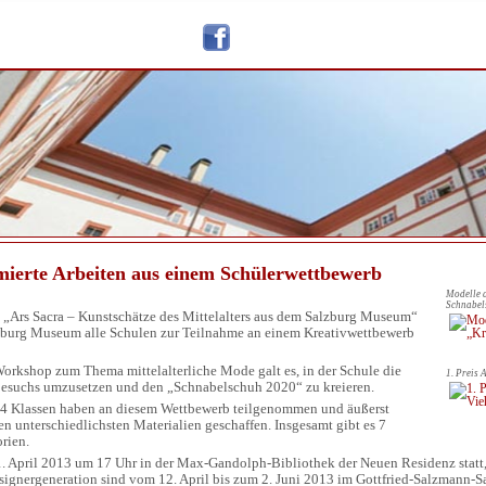
mierte Arbeiten aus einem Schülerwettbewerb
Modelle 
Schnabel
 „Ars Sacra – Kunstschätze des Mittelalters aus dem Salzburg Museum“
lzburg Museum alle Schulen zur Teilnahme an einem Kreativwettbewerb
rkshop zum Thema mittelalterliche Mode galt es, in der Schule die
1. Preis 
suchs umzusetzen und den „Schnabelschuh 2020“ zu kreieren.
24 Klassen haben an diesem Wettbewerb teilgenommen und äußerst
en unterschiedlichsten Materialien geschaffen. Insgesamt gibt es 7
orien.
1. April 2013 um 17 Uhr in der Max-Gandolph-Bibliothek der Neuen Residenz stat
ignergeneration sind vom 12. April bis zum 2. Juni 2013 im Gottfried-Salzmann-Saa