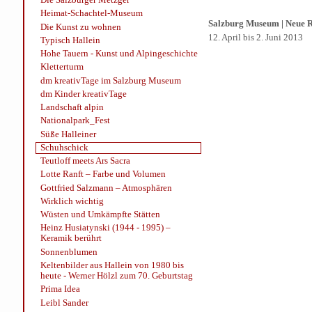
Heimat-Schachtel-Museum
Salzburg Museum | Neue R
Die Kunst zu wohnen
12. April bis 2. Juni 2013
Typisch Hallein
Hohe Tauern - Kunst und Alpingeschichte
Kletterturm
dm kreativTage im Salzburg Museum
dm Kinder kreativTage
Landschaft alpin
Nationalpark_Fest
Süße Halleiner
Schuhschick
Teutloff meets Ars Sacra
Lotte Ranft – Farbe und Volumen
Gottfried Salzmann – Atmosphären
Wirklich wichtig
Wüsten und Umkämpfte Stätten
Heinz Husiatynski (1944 - 1995) –
Keramik berührt
Sonnenblumen
Keltenbilder aus Hallein von 1980 bis
heute - Werner Hölzl zum 70. Geburtstag
Prima Idea
Leibl Sander