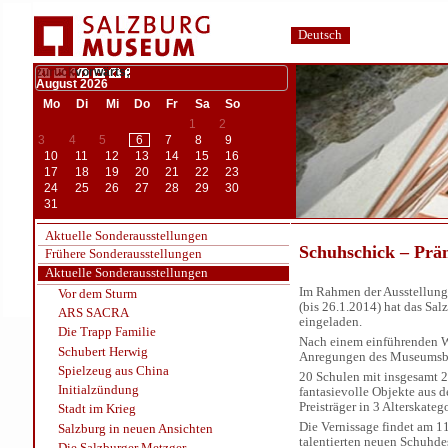
Deutsch
zurück
vorwärts;
August
2026
Mo
Di
Mi
Do
Fr
Sa
So
1
2
3
4
5
6
7
8
9
10
11
12
13
14
15
16
17
18
19
20
21
22
23
24
25
26
27
28
29
30
31
Aktuelle Sonderausstellungen
Schuhschick – Prä
Frühere Sonderausstellungen
Aktuelle Sonderausstellungen
Im Rahmen der Ausstellung
Vor dem Sturm
(bis 26.1.2014) hat das Sa
ARS SACRA
eingeladen.
Die Trapp Familie
Nach einem einführenden Wo
Schubert Herwig
Anregungen des Museumsbe
Spielzeug aus China
20 Schulen mit insgesamt 
Initialzündung
fantasievolle Objekte aus d
Preisträger in 3 Alterskateg
Stadt im Krieg
Die Vernissage findet am 1
Salzburg in neuen Ansichten
talentierten neuen Schuhdes
Die Salzburger Metzger