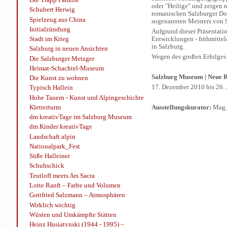
oder "Heilige" und zeige
Schubert Herwig
romanischen Salzburger Dom
Spielzeug aus China
sogenannten Meisters von St
Initialzündung
Aufgrund dieser Präsentati
Stadt im Krieg
Entwicklungen - frühmittel
in Salzburg.
Salzburg in neuen Ansichten
Wegen des großen Erfolges 
Die Salzburger Metzger
Heimat-Schachtel-Museum
Salzburg Museum | Neue Re
Die Kunst zu wohnen
17. Dezember 2010 bis 26. 
Typisch Hallein
Hohe Tauern - Kunst und Alpingeschichte
Kletterturm
Ausstellungskurator:
Mag. 
dm kreativTage im Salzburg Museum
dm Kinder kreativTage
Landschaft alpin
Nationalpark_Fest
Süße Halleiner
Schuhschick
Teutloff meets Ars Sacra
Lotte Ranft – Farbe und Volumen
Gottfried Salzmann – Atmosphären
Wirklich wichtig
Wüsten und Umkämpfte Stätten
Heinz Husiatynski (1944 - 1995) –