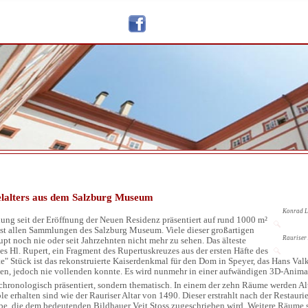
elalters aus dem Salzburg Museum
Konrad La
lung seit der Eröffnung der Neuen Residenz präsentiert auf rund 1000 m²
ast allen Sammlungen des Salzburg Museum. Viele dieser großartigen
Rauriser 
pt noch nie oder seit Jahrzehnten nicht mehr zu sehen. Das älteste
es Hl. Rupert, ein Fragment des Rupertuskreuzes aus der ersten Häfte des
te" Stück ist das rekonstruierte Kaiserdenkmal für den Dom in Speyer, das Hans Va
n, jedoch nie vollenden konnte. Es wird nunmehr in einer aufwändigen 3D-Animat
chronologisch präsentiert, sondern thematisch. In einem der zehn Räume werden Altä
e erhalten sind wie der Rauriser Altar von 1490. Dieser erstrahlt nach der Restau
e, die dem bedeutenden Bildhauer Veit Stoss zugeschrieben wird. Weitere Räume st