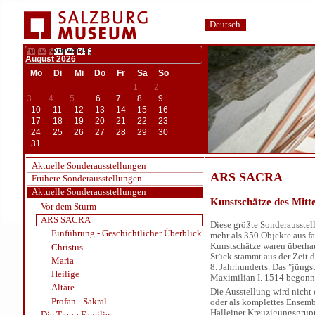
Deutsch
zurück
vorwärts;
August
2026
Mo
Di
Mi
Do
Fr
Sa
So
1
2
3
4
5
6
7
8
9
10
11
12
13
14
15
16
17
18
19
20
21
22
23
24
25
26
27
28
29
30
31
Aktuelle Sonderausstellungen
ARS SACRA
Frühere Sonderausstellungen
Aktuelle Sonderausstellungen
Kunstschätze des Mitt
Vor dem Sturm
ARS SACRA
Diese größte Sonderausstel
Einführung - Geschichtlicher Überblick
mehr als 350 Objekte aus f
Kunstschätze waren überhau
Christus
Stück stammt aus der Zeit d
Maria
8. Jahrhunderts. Das "jüngs
Heilige
Maximilian I. 1514 begonne
Altäre
Die Ausstellung wird nicht 
Profan - Sakral
oder als komplettes Ensembl
Halleiner Kreuzigungsgrupp
Die Trapp Familie