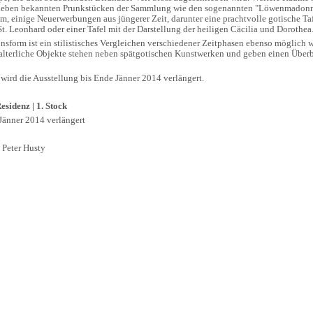
n neben bekannten Prunkstücken der Sammlung wie den sogenannten "Löwenmadon
, einige Neuerwerbungen aus jüngerer Zeit, darunter eine prachtvolle gotische Ta
. Leonhard oder einer Tafel mit der Darstellung der heiligen Cäcilia und Dorothea
onsform ist ein stilistisches Vergleichen verschiedener Zeitphasen ebenso möglich
alterliche Objekte stehen neben spätgotischen Kunstwerken und geben einen Über
wird die Ausstellung bis Ende Jänner 2014 verlängert.
sidenz | 1. Stock
Jänner 2014 verlängert
Peter Husty