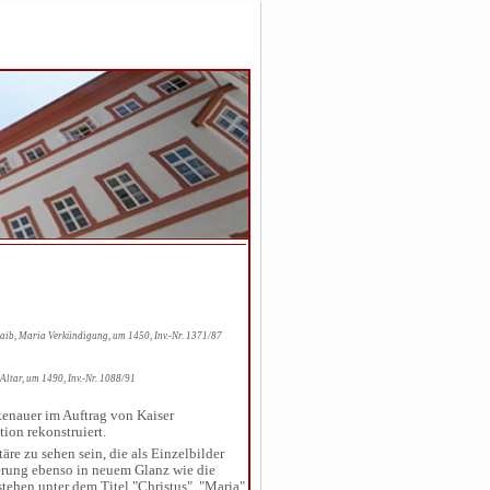
ib, Maria Verkündigung, um 1450, Inv.-Nr. 1371/87
Altar, um 1490, Inv.-Nr. 1088/91
lkenauer im Auftrag von Kaiser
ion rekonstruiert.
re zu sehen sein, die als Einzelbilder
rierung ebenso in neuem Glanz wie die
ehen unter dem Titel "Christus", "Maria"