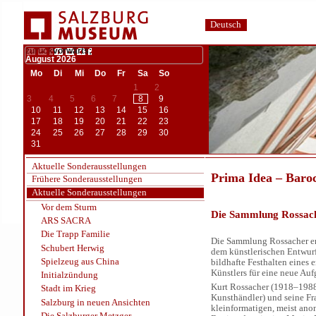
Deutsch
zurück
vorwärts;
August
2026
Mo
Di
Mi
Do
Fr
Sa
So
1
2
3
4
5
6
7
8
9
10
11
12
13
14
15
16
17
18
19
20
21
22
23
24
25
26
27
28
29
30
31
Aktuelle Sonderausstellungen
Prima Idea – Baro
Frühere Sonderausstellungen
Aktuelle Sonderausstellungen
Vor dem Sturm
Die Sammlung Rossac
ARS SACRA
Die Trapp Familie
Die Sammlung Rossacher en
Schubert Herwig
dem künstlerischen Entwurf
Spielzeug aus China
bildhafte Festhalten eines 
Künstlers für eine neue Auf
Initialzündung
Kurt Rossacher (1918–1988
Stadt im Krieg
Kunsthändler) und seine F
Salzburg in neuen Ansichten
kleinformatigen, meist an
Die Salzburger Metzger