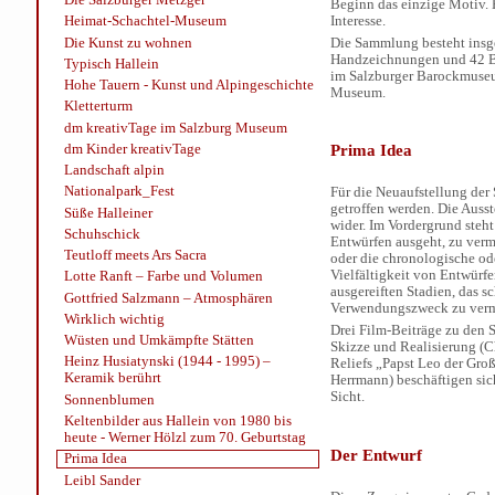
Beginn das einzige Motiv. E
Interesse.
Heimat-Schachtel-Museum
Die Kunst zu wohnen
Die Sammlung besteht insg
Handzeichnungen und 42 Bi
Typisch Hallein
im Salzburger Barockmuseum
Hohe Tauern - Kunst und Alpingeschichte
Museum.
Kletterturm
dm kreativTage im Salzburg Museum
Prima Idea
dm Kinder kreativTage
Landschaft alpin
Nationalpark_Fest
Für die Neuaufstellung de
getroffen werden. Die Auss
Süße Halleiner
wider. Im Vordergrund steht
Schuhschick
Entwürfen ausgeht, zu verm
Teutloff meets Ars Sacra
oder die chronologische ode
Vielfältigkeit von Entwürfe
Lotte Ranft – Farbe und Volumen
ausgereiften Stadien, das 
Gottfried Salzmann – Atmosphären
Verwendungszweck zu verm
Wirklich wichtig
Drei Film-Beiträge zu den 
Wüsten und Umkämpfte Stätten
Skizze und Realisierung (C
Heinz Husiatynski (1944 - 1995) –
Reliefs „Papst Leo der Groß
Keramik berührt
Herrmann) beschäftigen sic
Sicht.
Sonnenblumen
Keltenbilder aus Hallein von 1980 bis
heute - Werner Hölzl zum 70. Geburtstag
Der Entwurf
Prima Idea
Leibl Sander