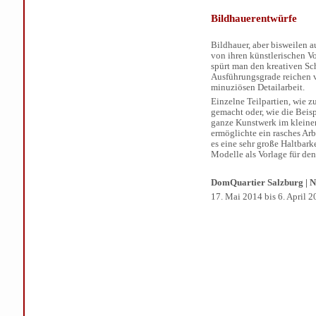
Bildhauerentwürfe
Bildhauer, aber bisweilen 
von ihren künstlerischen V
spürt man den kreativen Sc
Ausführungsgrade reichen v
minuziösen Detailarbeit.
Einzelne Teilpartien, wie 
gemacht oder, wie die Beis
ganze Kunstwerk im klein
ermöglichte ein rasches Ar
es eine sehr große Haltbark
Modelle als Vorlage für den
DomQuartier
Salzburg
| 
17. Mai 2014 bis 6. April 