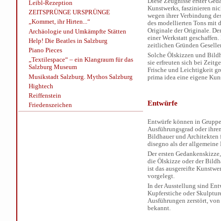
Diese Zeugnisse erster Ged
Leibl-Rezeption
Kunstwerks, faszinieren nic
ZEITSPRÜNGE URSPRÜNGE
wegen ihrer Verbindung des 
„Kommet, ihr Hirten...“
des modellierten Tons mit d
Originale der Originale. D
Archäologie und Umkämpfte Stätten
einer Werkstatt geschaffen
Help! Die Beatles in Salzburg
zeitlichen Gründen Gesell
Piano Pieces
Solche Ölskizzen und Bildh
„Textilespace“ – ein Klangraum für das
sie erfreuten sich bei Zei
Salzburg Museum
Frische und Leichtigkeit gr
Musikstadt Salzburg. Mythos Salzburg
prima idea eine eigene Kun
Hightech
Reiffenstein
Entwürfe
Friedenszeichen
Entwürfe können in Gruppen
Ausführungsgrad oder ihre
Bildhauer und Architekten f
disegno als der allgemeine B
Der ersten Gedankenskizze, 
die Ölskizze oder der Bild
ist das ausgereifte Kunstw
vorgelegt.
In der Ausstellung sind Ent
Kupferstiche oder Skulptur
Ausführungen zerstört, von
bekannt.