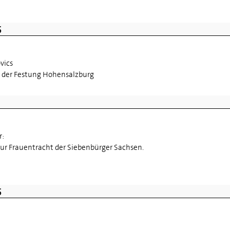
5
vics
 der Festung Hohensalzburg
r:
 zur Frauentracht der Siebenbürger Sachsen.
5