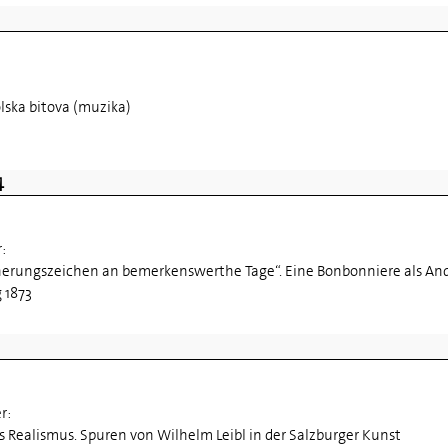
:
rolska bitova (muzika)
4
r:
nerungszeichen an bemerkenswerthe Tage“. Eine Bonbonniere als An
 1873
er:
s Realismus. Spuren von Wilhelm Leibl in der Salzburger Kunst